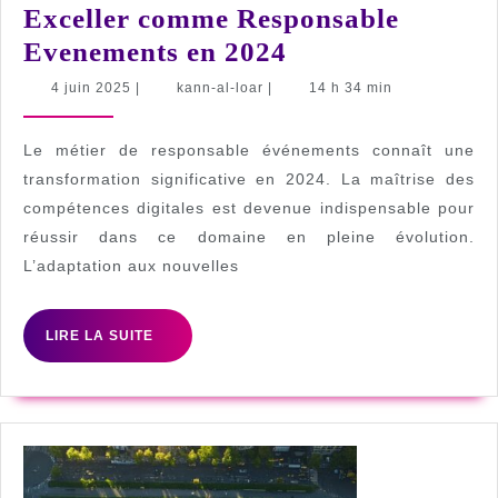
Exceller comme Responsable
5
Evenements en 2024
Competences
4
kann-
4 juin 2025
|
kann-al-loar
|
14 h 34 min
juin
al-
Essentielles
2025
loar
pour
Le métier de responsable événements connaît une
Exceller
transformation significative en 2024. La maîtrise des
compétences digitales est devenue indispensable pour
comme
réussir dans ce domaine en pleine évolution.
Responsable
L’adaptation aux nouvelles
Evenements
en
LIRE
LIRE LA SUITE
2024
LA
SUITE