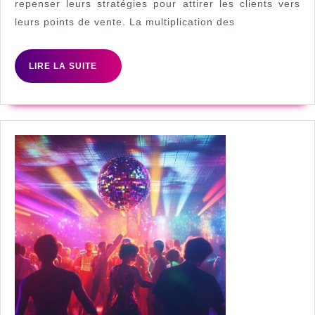
repenser leurs stratégies pour attirer les clients vers
une
leurs points de vente. La multiplication des
activation
drive
LIRE
LIRE LA SUITE
to
LA
store
SUITE
efficace