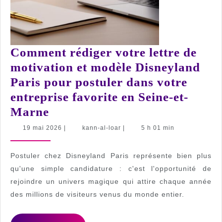
Comment rédiger votre lettre de
motivation et modèle Disneyland
Paris pour postuler dans votre
entreprise favorite en Seine-et-
Comment
Marne
rédiger
19
kann-
19 mai 2026
|
kann-al-loar
|
5 h 01 min
mai
al-
votre
2026
loar
lettre
Postuler chez Disneyland Paris représente bien plus
de
qu'une simple candidature : c'est l'opportunité de
rejoindre un univers magique qui attire chaque année
motivation
des millions de visiteurs venus du monde entier.
et
modèle