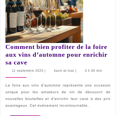
Comment bien profiter de la foire
aux vins d’automne pour enrichir
Comment
sa cave
bien
11
kann-
11 septembre 2025
|
kann-al-loar
|
0 h 00 min
septembre
al-
profiter
2025
loar
de
La foire aux vins d’automne représente une occasion
la
unique pour les amateurs de vin de découvrir de
nouvelles bouteilles et d’enrichir leur cave à des prix
foire
avantageux. Cet événement incontournable,
aux