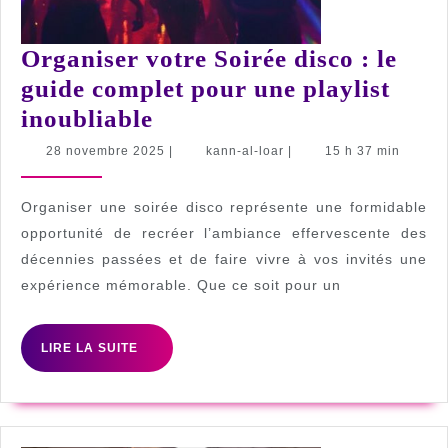
Organiser votre Soirée disco : le
guide complet pour une playlist
Organiser
inoubliable
votre
28
kann-
28 novembre 2025
|
kann-al-loar
|
15 h 37 min
novembre
al-
Soirée
2025
loar
disco
Organiser une soirée disco représente une formidable
:
opportunité de recréer l’ambiance effervescente des
décennies passées et de faire vivre à vos invités une
le
expérience mémorable. Que ce soit pour un
guide
complet
LIRE
LIRE LA SUITE
pour
LA
une
SUITE
playlist
inoubliable