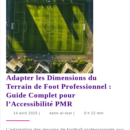
Adapter les Dimensions du
Terrain de Foot Professionnel :
Guide Complet pour
Adapter
l’Accessibilité PMR
les
14
kann-
14 avril 2025
|
kann-al-loar
|
0 h 22 min
avril
al-
Dimensions
2025
loar
du
L'adaptation des terrains de football professionnels aux