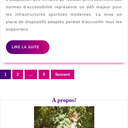
Terrain
normes d'accessibilité représente un défi majeur pour
les infrastructures sportives modernes. La mise en
de
place de dispositifs adaptés permet d'accueillir tous les
Foot
supporters
Professionnel
:
LIRE
LIRE LA SUITE
Guide
LA
SUITE
Complet
pour
Pagination
1
2
…
5
Suivant
l’Accessibilité
des
PMR
publications
À propos!