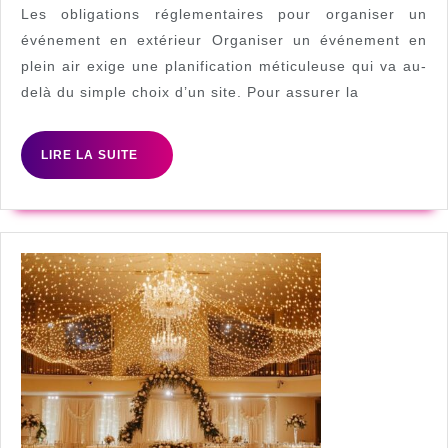
respecter
Les obligations réglementaires pour organiser un
pour
événement en extérieur Organiser un événement en
plein air exige une planification méticuleuse qui va au-
organiser
delà du simple choix d’un site. Pour assurer la
un
événement
LIRE
LIRE LA SUITE
en
LA
extérieur
SUITE