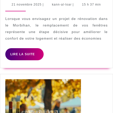
choisir
21
kann-
21 novembre 2025
|
kann-al-loar
|
15 h 37 min
novembre
al-
un
2025
loar
poseur
Lorsque vous envisagez un projet de rénovation dans
de
le Morbihan, le remplacement de vos fenêtres
représente une étape décisive pour améliorer le
fenêtres
confort de votre logement et réaliser des économies
à
Vannes
LIRE
LIRE LA SUITE
pour
LA
votre
SUITE
projet
de
rénovation
?