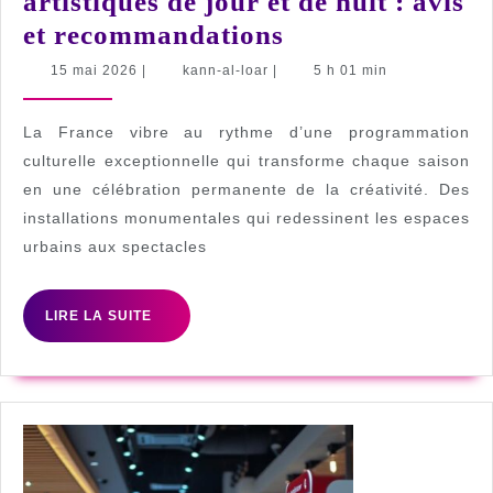
artistiques de jour et de nuit : avis
Les
et recommandations
meilleurs
15
kann-
15 mai 2026
|
kann-al-loar
|
5 h 01 min
mai
al-
Evennements
2026
loar
artistiques
La France vibre au rythme d’une programmation
de
culturelle exceptionnelle qui transforme chaque saison
en une célébration permanente de la créativité. Des
jour
installations monumentales qui redessinent les espaces
et
urbains aux spectacles
de
nuit
LIRE
LIRE LA SUITE
:
LA
SUITE
avis
et
recommandatio