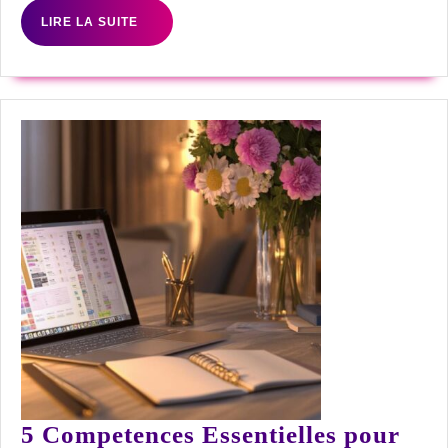
vins
LIRE
LIRE LA SUITE
d’automne
LA
pour
SUITE
enrichir
sa
cave
5 Competences Essentielles pour