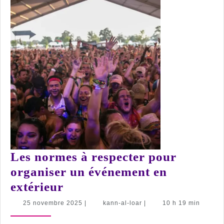
Les normes à respecter pour
organiser un événement en
Les
extérieur
normes
25
kann-
25 novembre 2025
|
kann-al-loar
|
10 h 19 min
novembre
al-
à
2025
loar