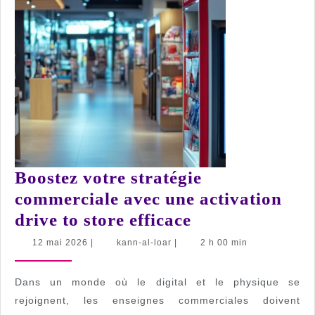
Boostez votre stratégie
commerciale avec une activation
Boostez
drive to store efficace
votre
12
kann-
12 mai 2026
|
kann-al-loar
|
2 h 00 min
mai
al-
stratégie
2026
loar
commerciale
Dans un monde où le digital et le physique se
avec
rejoignent, les enseignes commerciales doivent