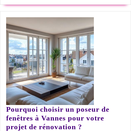
réussi
:
créez
un
jardin
enchanté
magique
Pourquoi choisir un poseur de
fenêtres à Vannes pour votre
Pourquoi
projet de rénovation ?