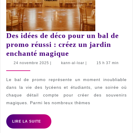
Des idées de déco pour un bal de
promo réussi : créez un jardin
Des
enchanté magique
idées
24
kann-
24 novembre 2025
|
kann-al-loar
|
15 h 37 min
novembre
al-
de
2025
loar
déco
Le bal de promo représente un moment inoubliable
pour
dans la vie des lycéens et étudiants, une soirée où
chaque détail compte pour créer des souvenirs
un
magiques. Parmi les nombreux thèmes
bal
de
LIRE
LIRE LA SUITE
promo
LA
SUITE