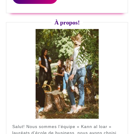
organi
LA
SUITE
son
mariag
À propos!
Salut! Nous sommes l’équipe « Kann al loar »
lauréats d’école de business, nous avons choisi