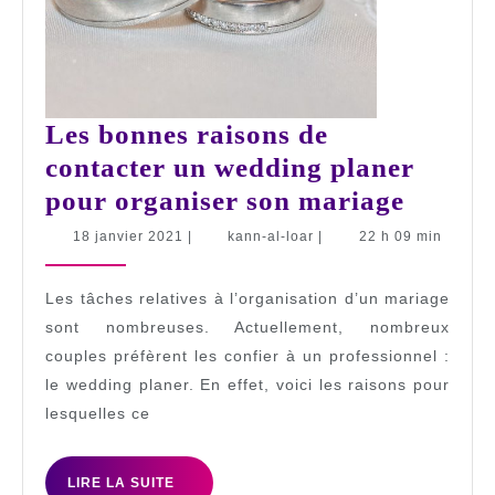
Les bonnes raisons de
contacter un wedding planer
Les
pour organiser son mariage
bonnes
18
kann-
18 janvier 2021
|
kann-al-loar
|
22 h 09 min
janvier
al-
raison
2021
loar
de
Les tâches relatives à l’organisation d’un mariage
contac
sont nombreuses. Actuellement, nombreux
couples préfèrent les confier à un professionnel :
un
le wedding planer. En effet, voici les raisons pour
weddi
lesquelles ce
planer
pour
LIRE
LIRE LA SUITE