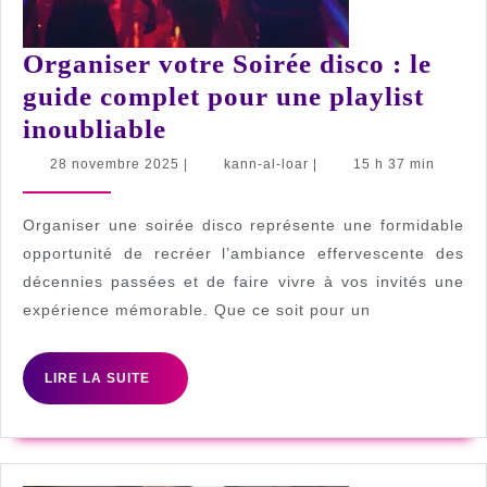
Organiser votre Soirée disco : le
guide complet pour une playlist
Organiser
inoubliable
votre
28
kann-
28 novembre 2025
|
kann-al-loar
|
15 h 37 min
novembre
al-
Soirée
2025
loar
disco
Organiser une soirée disco représente une formidable
:
opportunité de recréer l’ambiance effervescente des
décennies passées et de faire vivre à vos invités une
le
expérience mémorable. Que ce soit pour un
guide
complet
LIRE
LIRE LA SUITE
pour
LA
une
SUITE
playlist
inoubliable