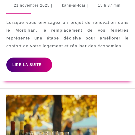
choisir
21
kann-
21 novembre 2025
|
kann-al-loar
|
15 h 37 min
novembre
al-
un
2025
loar
poseur
Lorsque vous envisagez un projet de rénovation dans
de
le Morbihan, le remplacement de vos fenêtres
représente une étape décisive pour améliorer le
fenêtres
confort de votre logement et réaliser des économies
à
Vannes
LIRE
LIRE LA SUITE
pour
LA
votre
SUITE
projet
de
rénovation
?