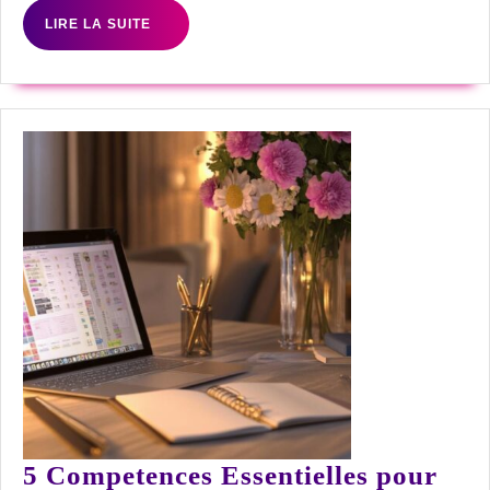
vins
LIRE
LIRE LA SUITE
d’automne
LA
pour
SUITE
enrichir
sa
cave
5 Competences Essentielles pour