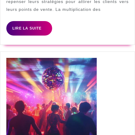
repenser leurs stratégies pour attirer les clients vers
une
leurs points de vente. La multiplication des
activation
drive
LIRE
LIRE LA SUITE
to
LA
store
SUITE
efficace