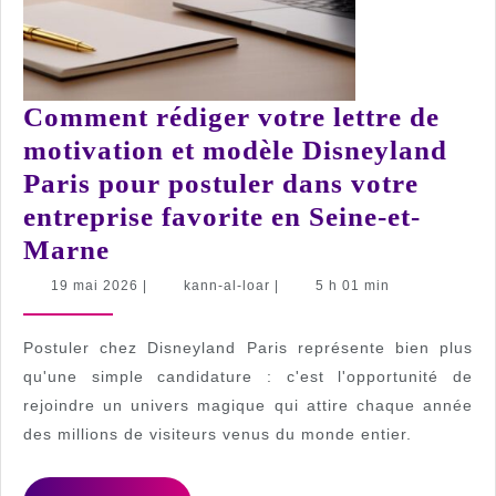
Comment rédiger votre lettre de
motivation et modèle Disneyland
Paris pour postuler dans votre
entreprise favorite en Seine-et-
Comment
Marne
rédiger
19
kann-
19 mai 2026
|
kann-al-loar
|
5 h 01 min
mai
al-
votre
2026
loar
lettre
Postuler chez Disneyland Paris représente bien plus
de
qu'une simple candidature : c'est l'opportunité de
rejoindre un univers magique qui attire chaque année
motivation
des millions de visiteurs venus du monde entier.
et
modèle