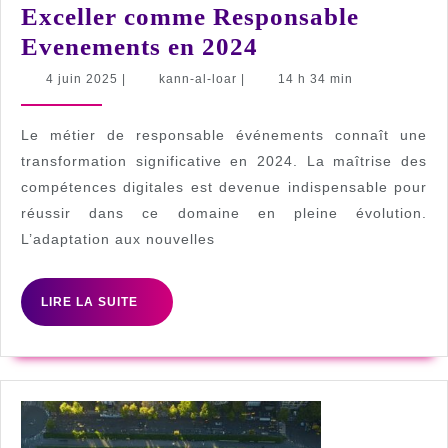
Exceller comme Responsable
5
Evenements en 2024
Competences
4
kann-
4 juin 2025
|
kann-al-loar
|
14 h 34 min
juin
al-
Essentielles
2025
loar
pour
Le métier de responsable événements connaît une
Exceller
transformation significative en 2024. La maîtrise des
compétences digitales est devenue indispensable pour
comme
réussir dans ce domaine en pleine évolution.
Responsable
L’adaptation aux nouvelles
Evenements
en
LIRE
LIRE LA SUITE
2024
LA
SUITE