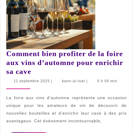
Comment bien profiter de la foire
aux vins d’automne pour enrichir
Comment
sa cave
bien
11
kann-
11 septembre 2025
|
kann-al-loar
|
0 h 00 min
septembre
al-
profiter
2025
loar
de
La foire aux vins d’automne représente une occasion
la
unique pour les amateurs de vin de découvrir de
nouvelles bouteilles et d’enrichir leur cave à des prix
foire
avantageux. Cet événement incontournable,
aux