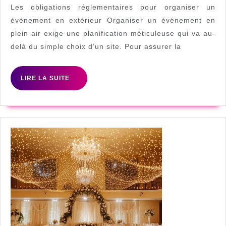
respecter
Les obligations réglementaires pour organiser un
pour
événement en extérieur Organiser un événement en
plein air exige une planification méticuleuse qui va au-
organiser
delà du simple choix d’un site. Pour assurer la
un
événement
LIRE
LIRE LA SUITE
en
LA
extérieur
SUITE