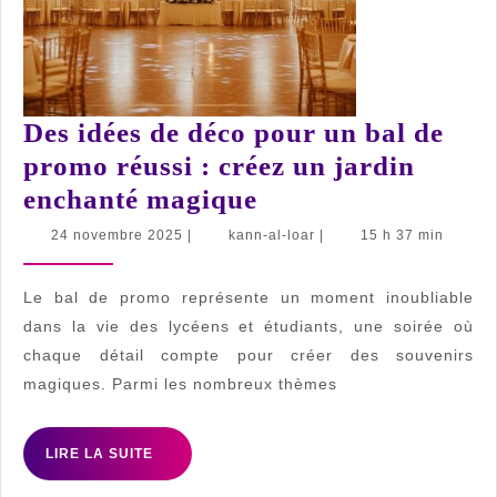
Des idées de déco pour un bal de
promo réussi : créez un jardin
Des
enchanté magique
idées
24
kann-
24 novembre 2025
|
kann-al-loar
|
15 h 37 min
novembre
al-
de
2025
loar
déco
Le bal de promo représente un moment inoubliable
pour
dans la vie des lycéens et étudiants, une soirée où
chaque détail compte pour créer des souvenirs
un
magiques. Parmi les nombreux thèmes
bal
de
LIRE
LIRE LA SUITE
promo
LA
SUITE