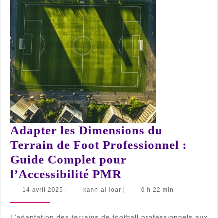
Adapter les Dimensions du
Terrain de Foot Professionnel :
Guide Complet pour
Adapter
l’Accessibilité PMR
les
14
kann-
14 avril 2025
|
kann-al-loar
|
0 h 22 min
avril
al-
Dimensions
2025
loar
du
L'adaptation des terrains de football professionnels aux