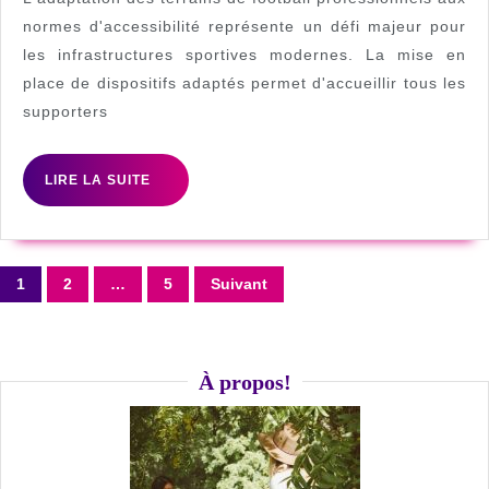
Terrain
normes d'accessibilité représente un défi majeur pour
les infrastructures sportives modernes. La mise en
de
place de dispositifs adaptés permet d'accueillir tous les
Foot
supporters
Professionnel
:
LIRE
LIRE LA SUITE
Guide
LA
SUITE
Complet
pour
Pagination
1
2
…
5
Suivant
l’Accessibilité
des
PMR
publications
À propos!