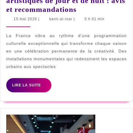
artistiques de jour et de nuit : avis
Les
et recommandations
meilleurs
15
kann-
15 mai 2026
|
kann-al-loar
|
5 h 01 min
mai
al-
Evennements
2026
loar
artistiques
La France vibre au rythme d’une programmation
de
culturelle exceptionnelle qui transforme chaque saison
en une célébration permanente de la créativité. Des
jour
installations monumentales qui redessinent les espaces
et
urbains aux spectacles
de
nuit
LIRE
LIRE LA SUITE
:
LA
SUITE
avis
et
recommandatio