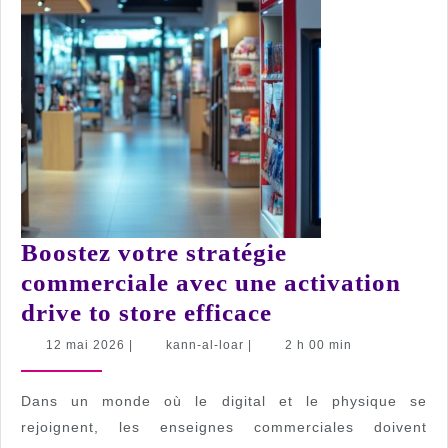
Boostez votre stratégie
commerciale avec une activation
Boostez
drive to store efficace
votre
12
kann-
12 mai 2026
|
kann-al-loar
|
2 h 00 min
mai
al-
stratégie
2026
loar
commerciale
Dans un monde où le digital et le physique se
avec
rejoignent, les enseignes commerciales doivent