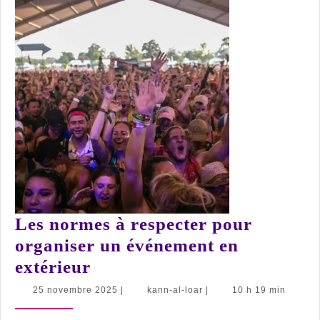
Les normes à respecter pour
organiser un événement en
Les
extérieur
normes
25
kann-
25 novembre 2025
|
kann-al-loar
|
10 h 19 min
novembre
al-
à
2025
loar