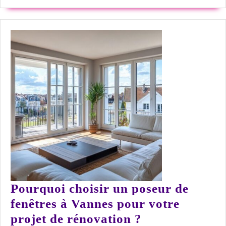
réussi
:
créez
un
jardin
enchanté
magique
Pourquoi choisir un poseur de
fenêtres à Vannes pour votre
Pourquoi
projet de rénovation ?