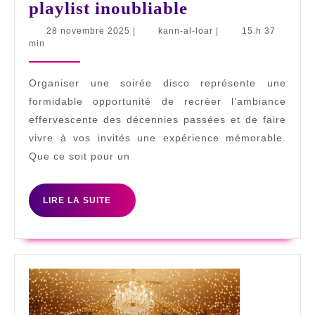
Organiser
playlist inoubliable
votre
28
kann-
28 novembre 2025
|
kann-al-loar
|
15 h 37
novembre
al-
min
Soirée
2025
loar
disco
Organiser une soirée disco représente une
:
formidable opportunité de recréer l’ambiance
le
effervescente des décennies passées et de faire
guide
vivre à vos invités une expérience mémorable.
complet
Que ce soit pour un
pour
une
LIRE
LIRE LA SUITE
LA
playlist
SUITE
inoubliable