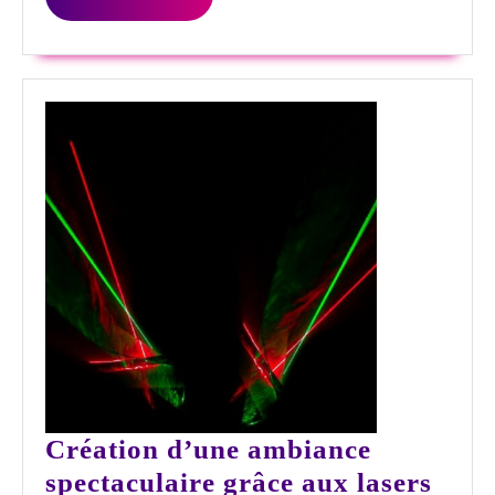
LA
entreprise
SUITE
Création d’une ambiance
Créa
spectaculaire grâce aux lasers