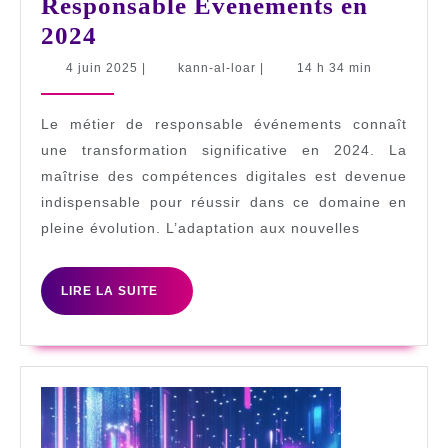
Responsable Evenements en
5
2024
Competences
4
kann-
4 juin 2025
|
kann-al-loar
|
14 h 34 min
juin
al-
Essentielles
2025
loar
pour
Le métier de responsable événements connaît
Exceller
une transformation significative en 2024. La
maîtrise des compétences digitales est devenue
comme
indispensable pour réussir dans ce domaine en
Responsable
pleine évolution. L’adaptation aux nouvelles
Evenements
en
LIRE
LIRE LA SUITE
2024
LA
SUITE