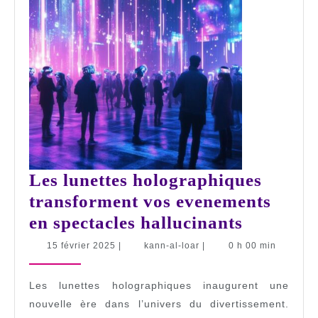
Les lunettes holographiques
transforment vos evenements
Les
en spectacles hallucinants
lunettes
15
kann-
15 février 2025
|
kann-al-loar
|
0 h 00 min
février
al-
holograp
2025
loar
transfor
Les lunettes holographiques inaugurent une
vos
nouvelle ère dans l’univers du divertissement.