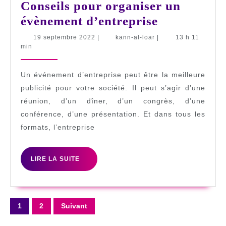
Conseils pour organiser un
Conseils
évènement d’entreprise
pour
19
kann-
19 septembre 2022
|
kann-al-loar
|
13 h 11
septembre
al-
min
organiser
2022
loar
un
Un événement d’entreprise peut être la meilleure
évènement
publicité pour votre société. Il peut s’agir d’une
d’entrepris
réunion, d’un dîner, d’un congrès, d’une
conférence, d’une présentation. Et dans tous les
formats, l’entreprise
LIRE
LIRE LA SUITE
LA
SUITE
Pagination
1
2
Suivant
des