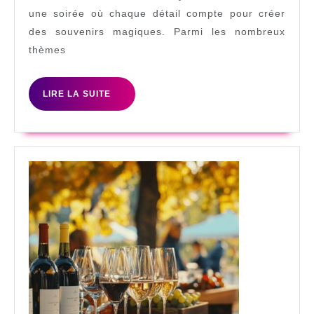
un
une soirée où chaque détail compte pour créer
bal
des souvenirs magiques. Parmi les nombreux
de
thèmes
promo
réussi
LIRE
LIRE LA SUITE
LA
:
SUITE
créez
un
jardin
enchanté
magique