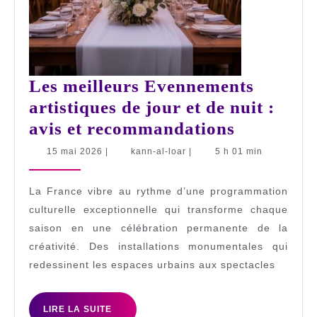
Les meilleurs Evennements
artistiques de jour et de nuit :
Les
avis et recommandations
meilleurs
15
kann-
15 mai 2026
|
kann-al-loar
|
5 h 01 min
mai
al-
Evenneme
2026
loar
artistique
La France vibre au rythme d’une programmation
de
culturelle exceptionnelle qui transforme chaque
saison en une célébration permanente de la
jour
créativité. Des installations monumentales qui
et
redessinent les espaces urbains aux spectacles
de
nuit
LIRE
LIRE LA SUITE