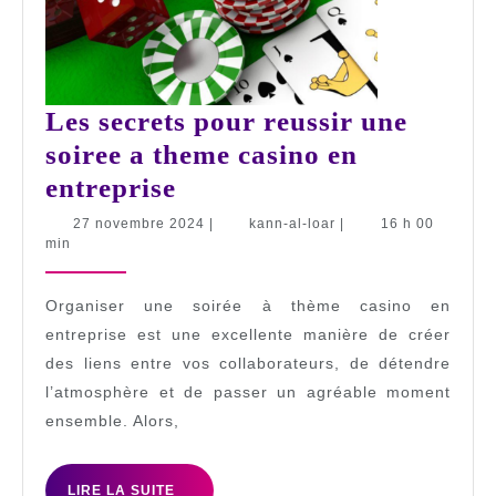
Les secrets pour reussir une
soiree a theme casino en
Les
entreprise
secrets
27
kann-
27 novembre 2024
|
kann-al-loar
|
16 h 00
novembre
al-
min
pour
2024
loar
reussir
Organiser une soirée à thème casino en
une
entreprise est une excellente manière de créer
soiree
des liens entre vos collaborateurs, de détendre
a
l’atmosphère et de passer un agréable moment
theme
ensemble. Alors,
casino
en
LIRE
LIRE LA SUITE