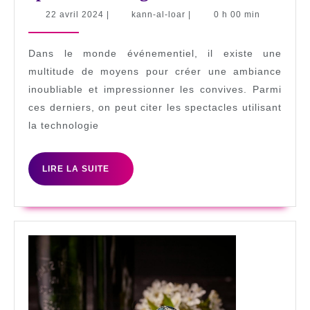
d’un
22
kann-
22 avril 2024
|
kann-al-loar
|
0 h 00 min
avril
al-
ambi
2024
loar
spec
Dans le monde événementiel, il existe une
grâc
multitude de moyens pour créer une ambiance
inoubliable et impressionner les convives. Parmi
aux
ces derniers, on peut citer les spectacles utilisant
laser
la technologie
LIRE
LIRE LA SUITE
LA
SUITE