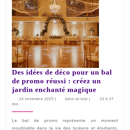
Des idées de déco pour un bal
de promo réussi : créez un
Des
jardin enchanté magique
idées
24
kann-
24 novembre 2025
|
kann-al-loar
|
15 h 37
novembre
al-
min
de
2025
loar
déco
Le bal de promo représente un moment
pour
inoubliable dans la vie des lycéens et étudiants,