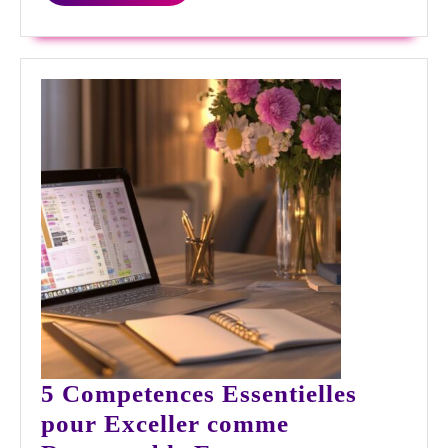
enrichir
SUITE
sa
cave
5 Competences Essentielles
pour Exceller comme