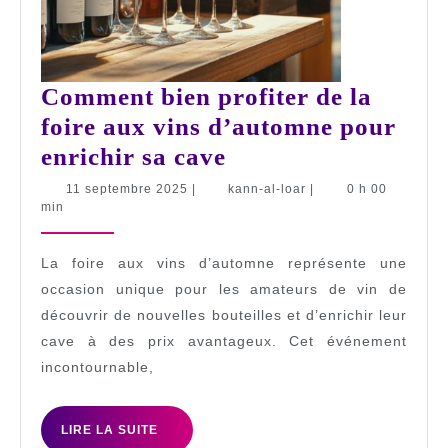
Comment bien profiter de la
foire aux vins d’automne pour
Comment
enrichir sa cave
bien
11
kann-
11 septembre 2025
|
kann-al-loar
|
0 h 00
septembre
al-
min
profiter
2025
loar
de
La foire aux vins d’automne représente une
la
occasion unique pour les amateurs de vin de
foire
découvrir de nouvelles bouteilles et d’enrichir leur
aux
cave à des prix avantageux. Cet événement
vins
incontournable,
d’automne
pour
LIRE
LIRE LA SUITE
LA