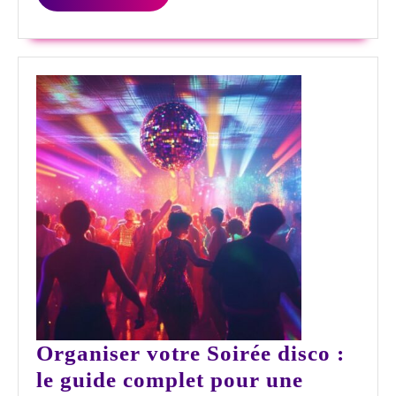
:
LA
SUITE
avis
et
recomman
Organiser votre Soirée disco :
le guide complet pour une