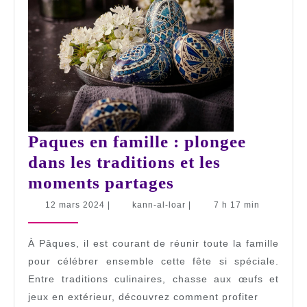
Paques en famille : plongee
dans les traditions et les
Paques
moments partages
en
12
kann-
12 mars 2024
|
kann-al-loar
|
7 h 17 min
mars
al-
famille
2024
loar
:
À Pâques, il est courant de réunir toute la famille
plongee
pour célébrer ensemble cette fête si spéciale.
Entre traditions culinaires, chasse aux œufs et
dans
jeux en extérieur, découvrez comment profiter
les