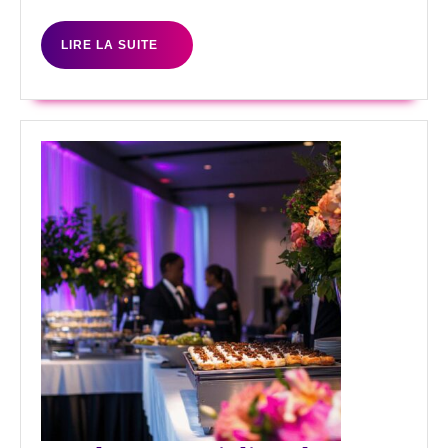
:
Guide
LIRE
LIRE LA SUITE
Complet
LA
SUITE
pour
l’Accessibilité
PMR