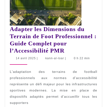
Adapter les Dimensions du
Terrain de Foot Professionnel :
Guide Complet pour
Adapter
l’Accessibilité PMR
les
14
kann-
14 avril 2025
|
kann-al-loar
|
0 h 22 min
avril
al-
Dimensions
2025
loar
du
L'adaptation des terrains de football
Terrain
professionnels aux normes d'accessibilité
représente un défi majeur pour les infrastructures
de
sportives modernes. La mise en place de
Foot
dispositifs adaptés permet d'accueillir tous les
Professionnel
supporters