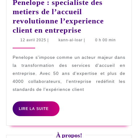
Penelope : specialiste des
metiers de l’accueil
revolutionne l’experience
Penelope
client en entreprise
:
12
kann-
12 avril 2025
|
kann-al-loar
|
0 h 00 min
avril
al-
specialiste
2025
loar
des
Penelope s'impose comme un acteur majeur dans
metiers
la transformation des services d'accueil en
entreprise. Avec 50 ans d'expertise et plus de
de
4000 collaborateurs, l'entreprise redéfinit les
l’accueil
standards de l'expérience client
revolutionne
l’experience
LIRE
LIRE LA SUITE
client
LA
SUITE
en
entreprise
À propos!