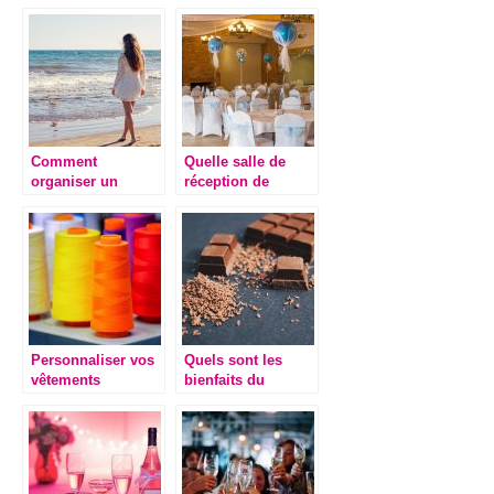
Comment
Quelle salle de
organiser un
réception de
mariage en pleine
mariage choisir ?
canicule ?
Personnaliser vos
Quels sont les
vêtements
bienfaits du
facilement
chocolat sur notre
santé ?