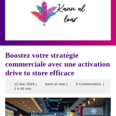
Skip
to
content
Open
Button
Boostez votre stratégie
commerciale avec une activation
drive to store efficace
12
kann-
12 mai 2026
|
kann-al-loar
|
0 Commentaire
|
mai
al-
2 h 00 min
2026
loar