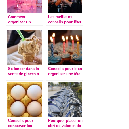
Comment
Les meilleurs
organiser un
conseils pour fêter
anniversaire pour
vos 40 ans !
adulte ?
Se lancer dans la
Conseils pour bien
vente de glaces a
organiser une fête
l’italienne !
d’anniversaire
Conseils pour
Pourquoi placer un
conserver les
abri de velos et de