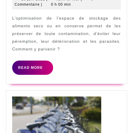
juin
al-
Commentaire
|
0 h 00 min
les
2022
loar
aliments
L’optimisation de l’espace de stockage des
secs
aliments secs ou en conserve permet de les
pour
préserver de toute contamination, d’éviter leur
péremption, leur détérioration et les parasites.
préparer
Comment y parvenir ?
vos
évènements
READ
READ MORE
MORE