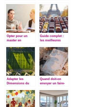
aliments secs pour
motos dans votre
préparer vos
entreprise ?
évènements
Opter pour un
Guide complet :
master en
les meilleures
communication a
adresses pour du
Angers : les atouts
chocolat
d’une telle
personnalisé
formation
économique à
Paris
Adapter les
Quand doit-on
Dimensions du
envoyer un faire-
Terrain de Foot
part ? Les erreurs
Professionnel :
à éviter pour une
Guide Complet
invitation réussie
pour l’Accessibilité
PMR