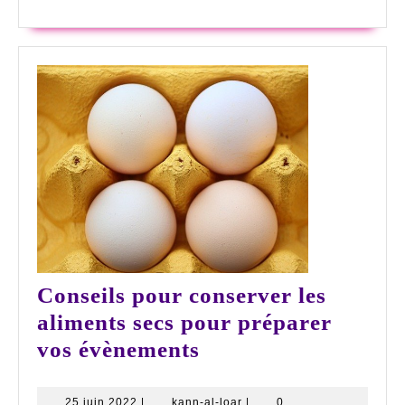
Conseils pour conserver les
aliments secs pour préparer
Conseils
vos évènements
pour
conserver
25
kann-
25 juin 2022
|
kann-al-loar
|
0