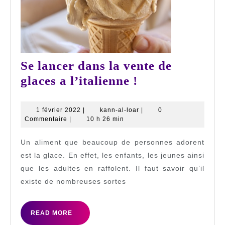
Se lancer dans la vente de
Se
glaces a l’italienne !
lancer
dans
1
kann-
1 février 2022
|
kann-al-loar
|
0
février
al-
Commentaire
|
10 h 26 min
la
2022
loar
vente
Un aliment que beaucoup de personnes adorent
de
est la glace. En effet, les enfants, les jeunes ainsi
glaces
que les adultes en raffolent. Il faut savoir qu’il
existe de nombreuses sortes
a
l’italienne
READ
!
READ MORE
MORE