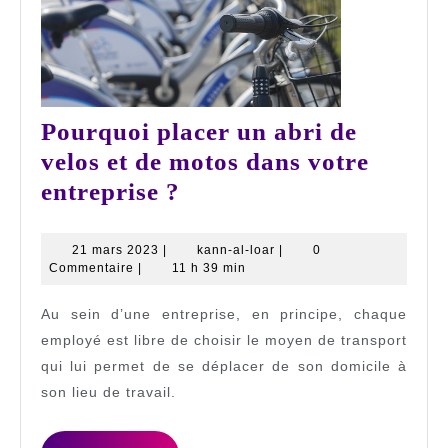
Pourquoi placer un abri de
velos et de motos dans votre
Pourquoi
entreprise ?
placer
un
21
kann-
21 mars 2023
|
kann-al-loar
|
0
mars
al-
Commentaire
|
11 h 39 min
abri
2023
loar
de
Au sein d’une entreprise, en principe, chaque
velos
employé est libre de choisir le moyen de transport
et
qui lui permet de se déplacer de son domicile à
son lieu de travail.
de
motos