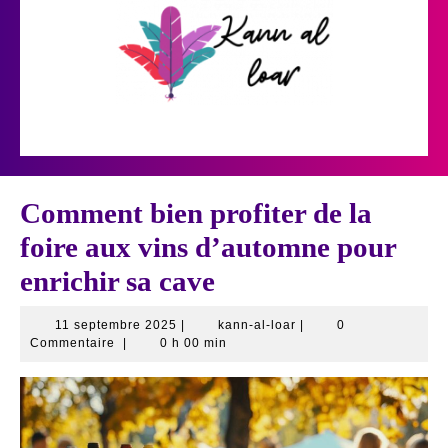
Skip
to
content
Open
Button
Comment bien profiter de la
foire aux vins d’automne pour
enrichir sa cave
11
kann-
11 septembre 2025
|
kann-al-loar
|
0
septembre
al-
Commentaire
|
0 h 00 min
2025
loar