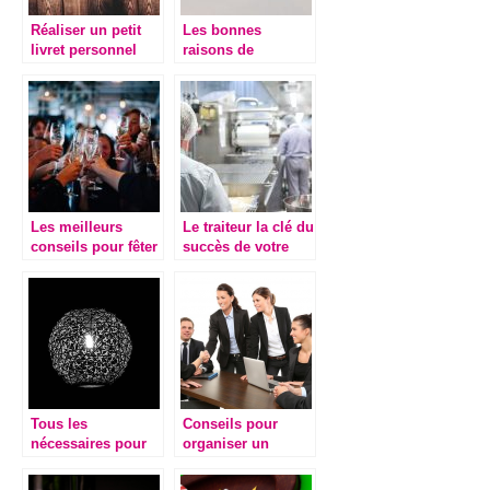
Réaliser un petit
Les bonnes
livret personnel
raisons de
comme celui dans
contacter un
une librairie
wedding planer
pour organiser son
mariage
Les meilleurs
Le traiteur la clé du
conseils pour fêter
succès de votre
vos 40 ans !
événement
Tous les
Conseils pour
nécessaires pour
organiser un
votre fête,
évènement
disponibles en
d’entreprise