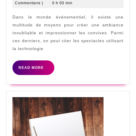
avril
al-
Commentaire
|
0 h 00 min
spec
2024
loar
grâc
Dans le monde événementiel, il existe une
aux
multitude de moyens pour créer une ambiance
laser
inoubliable et impressionner les convives. Parmi
ces derniers, on peut citer les spectacles utilisant
la technologie
READ
READ MORE
MORE