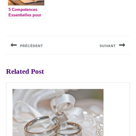
5 Competences
Essentielles pour
Exceller comme
Responsable
Navigation
Evenements en
2024
de
PRÉCÈDENT
SUIVANT
l’article
Previous
Next
post:
post:
Related Post