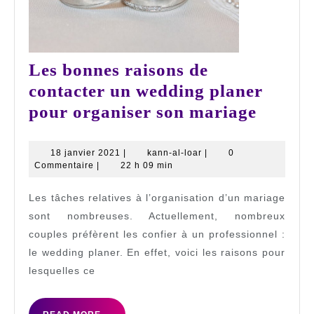
Les bonnes raisons de
contacter un wedding planer
Les
pour organiser son mariage
bonnes
raison
18
kann-
18 janvier 2021
|
kann-al-loar
|
0
janvier
al-
Commentaire
|
22 h 09 min
de
2021
loar
contac
Les tâches relatives à l’organisation d’un mariage
un
sont nombreuses. Actuellement, nombreux
weddi
couples préfèrent les confier à un professionnel :
le wedding planer. En effet, voici les raisons pour
planer
lesquelles ce
pour
organi