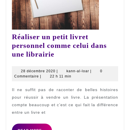
Réaliser un petit livret
personnel comme celui dans
Réaliser
une librairie
un
petit
28
kann-
28 décembre 2020
|
kann-al-loar
|
0
décembre
al-
Commentaire
|
22 h 11 min
livret
2020
loar
personnel
Il ne suffit pas de raconter de belles histoires
comme
pour réussir à vendre un livre. La présentation
celui
compte beaucoup et c’est ce qui fait la différence
entre un livre et
dans
une