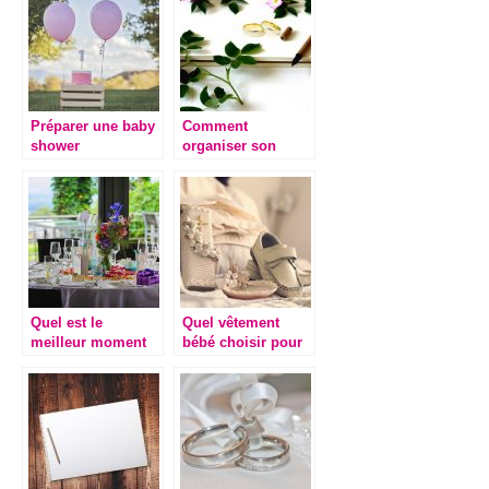
Préparer une baby
Comment
shower
organiser son
mariage ?
Quel est le
Quel vêtement
meilleur moment
bébé choisir pour
pour réserver votre
le baptême de mon
salle d’événement?
petit ?