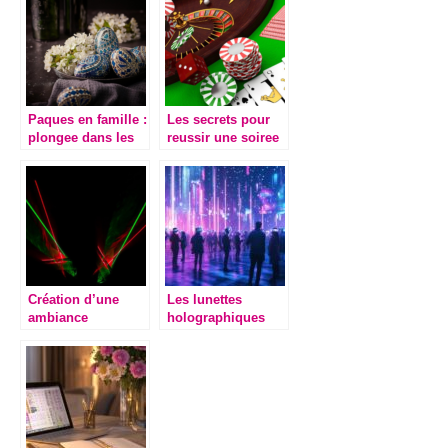
location
Paques en famille :
Les secrets pour
plongee dans les
reussir une soiree
traditions et les
a theme casino en
moments partages
entreprise
Création d’une
Les lunettes
ambiance
holographiques
spectaculaire grâce
transforment vos
aux lasers
evenements en
spectacles
hallucinants