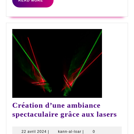
READ
READ MORE
son
MORE
mariag
Création d’une ambiance
Créa
spectaculaire grâce aux lasers
d’un
ambi
22
kann-
22 avril 2024
|
kann-al-loar
|
0