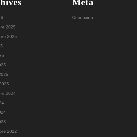
hives
Meta
26
Connexion
re 2025
bre 2025
25
025
025
 2025
 2025
re 2024
024
024
023
bre 2022