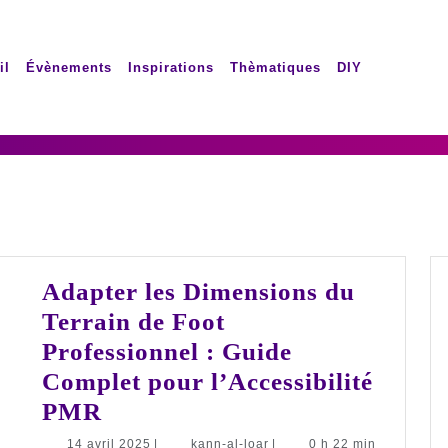
il
Évènements
Inspirations
Thèmatiques
DIY
Adapter les Dimensions du
Terrain de Foot
Professionnel : Guide
Complet pour l’Accessibilité
Adapter
PMR
les
14
kann-
14 avril 2025
|
kann-al-loar
|
0 h 22 min