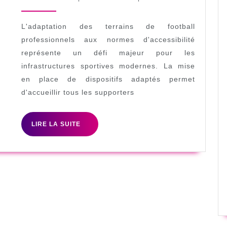
avril
al-
Dimensions
2025
loar
du
L'adaptation des terrains de football
Terrain
professionnels aux normes d'accessibilité
représente un défi majeur pour les
de
infrastructures sportives modernes. La mise
Foot
en place de dispositifs adaptés permet
Professionnel
d'accueillir tous les supporters
:
Guide
LIRE
LIRE LA SUITE
Complet
LA
SUITE
pour
l’Accessibilité
PMR