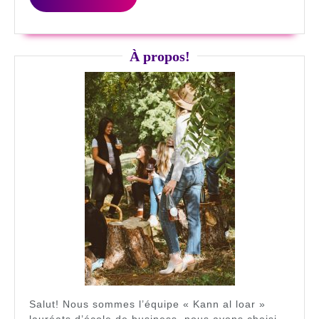
to
LA
store
SUITE
efficace
À propos!
Salut! Nous sommes l’équipe « Kann al loar »