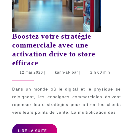
Boostez votre stratégie
commerciale avec une
activation drive to store
Boostez
efficace
votre
12
kann-
12 mai 2026
|
kann-al-loar
|
2 h 00 min
mai
al-
stratégie
2026
loar
commerciale
Dans un monde où le digital et le physique se
avec
rejoignent, les enseignes commerciales doivent
repenser leurs stratégies pour attirer les clients
une
vers leurs points de vente. La multiplication des
activation
drive
LIRE
LIRE LA SUITE