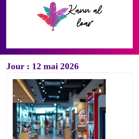
Skip
to
content
Open
Button
Jour :
12 mai 2026