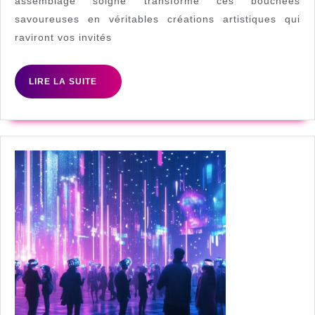
assemblage soigné transforme ces bouchées
creatives
savoureuses en véritables créations artistiques qui
pour
raviront vos invités
epater
vos
LIRE
LIRE LA SUITE
invites
LA
SUITE