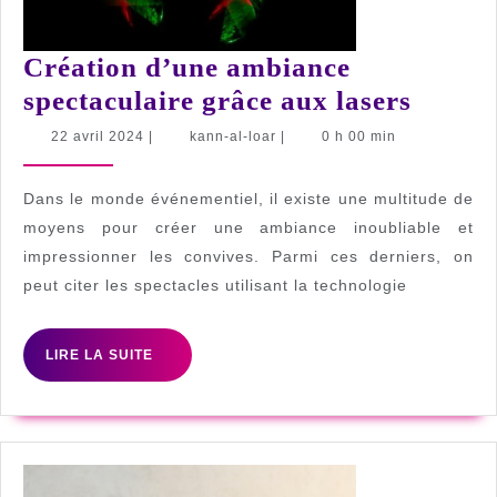
Création d’une ambiance
Créati
spectaculaire grâce aux lasers
d’une
22
kann-
22 avril 2024
|
kann-al-loar
|
0 h 00 min
avril
al-
ambia
2024
loar
specta
Dans le monde événementiel, il existe une multitude de
grâce
moyens pour créer une ambiance inoubliable et
impressionner les convives. Parmi ces derniers, on
aux
peut citer les spectacles utilisant la technologie
lasers
LIRE
LIRE LA SUITE
LA
SUITE