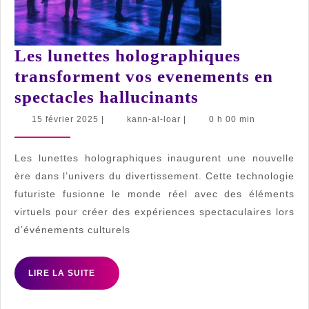
Les lunettes holographiques
transforment vos evenements en
Les
spectacles hallucinants
lunettes
15
kann-
15 février 2025
|
kann-al-loar
|
0 h 00 min
février
al-
holographiqu
2025
loar
transforment
Les lunettes holographiques inaugurent une nouvelle
vos
ère dans l’univers du divertissement. Cette technologie
futuriste fusionne le monde réel avec des éléments
evenements
virtuels pour créer des expériences spectaculaires lors
en
d’événements culturels
spectacles
hallucinants
LIRE
LIRE LA SUITE
LA
SUITE