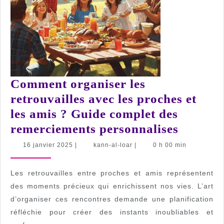
Comment organiser les
retrouvailles avec les proches et
les amis ? Guide complet des
Comme
remerciements personnalises
organis
16
kann-
16 janvier 2025
|
kann-al-loar
|
0 h 00 min
janvier
al-
les
2025
loar
retrouva
Les retrouvailles entre proches et amis représentent
avec
des moments précieux qui enrichissent nos vies. L’art
d’organiser ces rencontres demande une planification
les
réfléchie pour créer des instants inoubliables et
proches