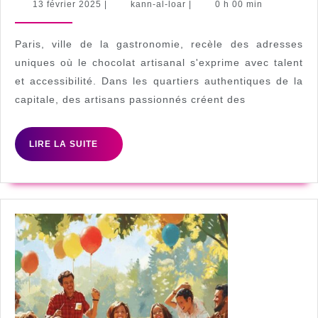
com
13
kann-
13 février 2025
|
kann-al-loar
|
0 h 00 min
février
al-
:
2025
loar
les
Paris, ville de la gastronomie, recèle des adresses
mei
uniques où le chocolat artisanal s'exprime avec talent
et accessibilité. Dans les quartiers authentiques de la
adr
capitale, des artisans passionnés créent des
pou
du
LIRE
LIRE LA SUITE
cho
LA
per
SUITE
éco
à
Par