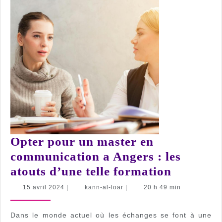
Opter pour un master en
communication a Angers : les
Opter
atouts d’une telle formation
pour
15
kann-
15 avril 2024
|
kann-al-loar
|
20 h 49 min
avril
al-
un
2024
loar
master
Dans le monde actuel où les échanges se font à une