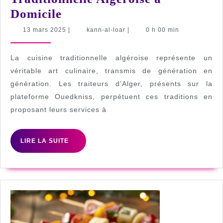
Traiteur
Domicile
Alger
13
kann-
13 mars 2025
|
kann-al-loar
|
0 h 00 min
mars
al-
Ouedkniss
2025
loar
:
La cuisine traditionnelle algéroise représente un
Les
véritable art culinaire, transmis de génération en
génération. Les traiteurs d'Alger, présents sur la
Secrets
plateforme Ouedkniss, perpétuent ces traditions en
de
proposant leurs services à
la
Cuisine
LIRE
LIRE LA SUITE
Traditionnelle
LA
SUITE
Algéroise
à
Domicile