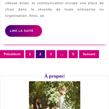
en
vitesse éclair, la communication occupe une place de
choix dans la réussite de toute entreprise ou
communi
organisation. Ainsi, se
a
Angers
LIRE
LIRE LA SUITE
:
LA
les
SUITE
atouts
Pagination
d’une
Précédent
1
2
3
…
5
Suivant
des
telle
publications
formati
À propos!