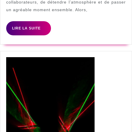
collaborateurs, de détendre l’atmosphère et de passer
soiree
un agréable moment ensemble. Alors,
a
theme
LIRE
LIRE LA SUITE
casino
LA
en
SUITE
entrepri