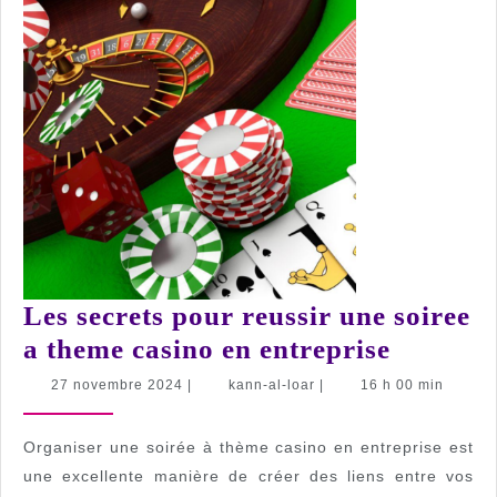
pour
une
invitation
réussie
Les secrets pour reussir une soiree
Les
a theme casino en entreprise
secrets
27
kann-
27 novembre 2024
|
kann-al-loar
|
16 h 00 min
novembre
al-
pour
2024
loar
reussir
Organiser une soirée à thème casino en entreprise est
une
une excellente manière de créer des liens entre vos