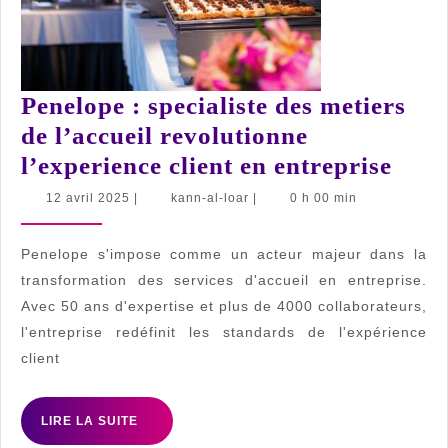
Penelope : specialiste des metiers
de l’accueil revolutionne
Pene
l’experience client en entreprise
:
12
kann-
12 avril 2025
|
kann-al-loar
|
0 h 00 min
avril
al-
speci
2025
loar
des
Penelope s'impose comme un acteur majeur dans la
meti
transformation des services d'accueil en entreprise.
Avec 50 ans d'expertise et plus de 4000 collaborateurs,
de
l'entreprise redéfinit les standards de l'expérience
l’acc
client
revo
l’ex
LIRE
LIRE LA SUITE
clien
LA