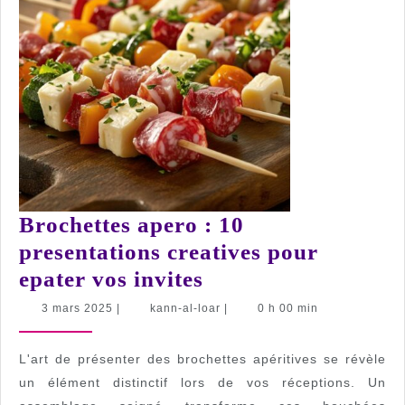
Brochettes apero : 10
presentations creatives pour
Brochettes
epater vos invites
apero
3
kann-
3 mars 2025
|
kann-al-loar
|
0 h 00 min
mars
al-
:
2025
loar
10
L'art de présenter des brochettes apéritives se révèle
presentations
un élément distinctif lors de vos réceptions. Un