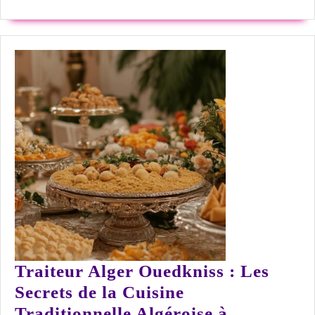
SUITE
en
entr
Traiteur Alger Ouedkniss : Les
Secrets de la Cuisine
Traditionnelle Algéroise à