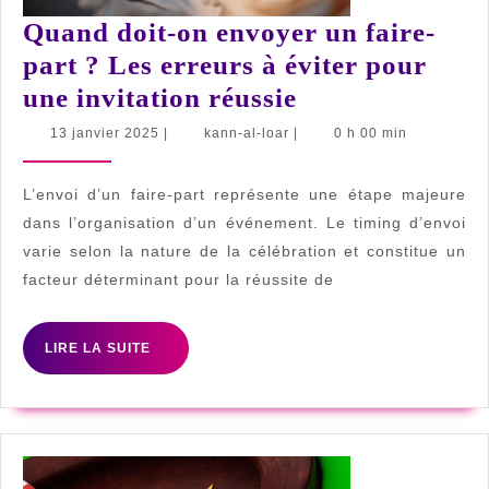
Quand doit-on envoyer un faire-
part ? Les erreurs à éviter pour
Quand
une invitation réussie
doit-
13
kann-
13 janvier 2025
|
kann-al-loar
|
0 h 00 min
janvier
al-
on
2025
loar
envoyer
L’envoi d’un faire-part représente une étape majeure
un
dans l’organisation d’un événement. Le timing d’envoi
varie selon la nature de la célébration et constitue un
faire-
facteur déterminant pour la réussite de
part
?
LIRE
LIRE LA SUITE
Les
LA
erreurs
SUITE
à
éviter