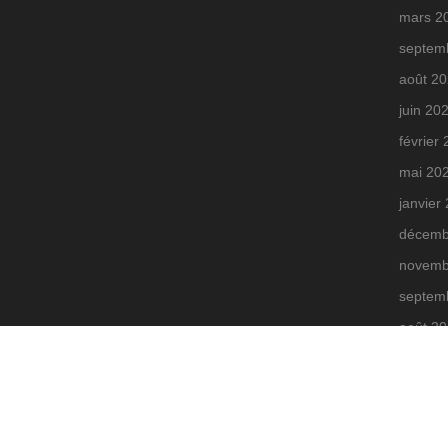
mars 2
septem
août 2
juin 20
février
mai 20
janvier
décemb
novemb
septem
août 2
juin 20
mars 2