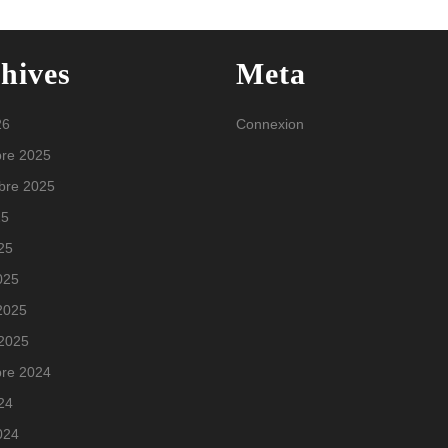
hives
Meta
26
Connexion
re 2025
bre 2025
25
025
025
 2025
 2025
re 2024
024
024