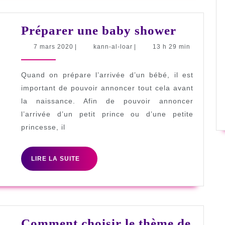
Prépare
Préparer une baby shower
une
7
kann-
7 mars 2020
|
kann-al-loar
|
13 h 29 min
mars
al-
baby
2020
loar
shower
Quand on prépare l’arrivée d’un bébé, il est
important de pouvoir annoncer tout cela avant
la naissance. Afin de pouvoir annoncer
l’arrivée d’un petit prince ou d’une petite
princesse, il
LIRE
LIRE LA SUITE
LA
SUITE
Comment choisir le thème de