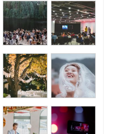
t
r
ire