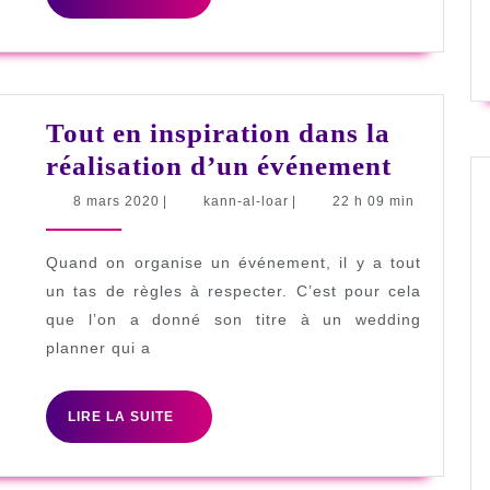
LA
SUITE
Tout en inspiration dans la
Tout
réalisation d’un événement
en
8
kann-
8 mars 2020
|
kann-al-loar
|
22 h 09 min
mars
al-
inspira
2020
loar
dans
Quand on organise un événement, il y a tout
la
un tas de règles à respecter. C’est pour cela
que l’on a donné son titre à un wedding
réalisat
planner qui a
d’un
événem
LIRE
LIRE LA SUITE
LA
SUITE