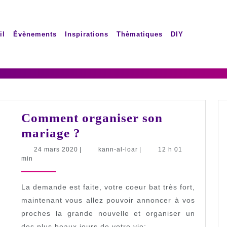
il
Évènements
Inspirations
Thèmatiques
DIY
Comment organiser son
Comment
mariage ?
organiser
24
kann-
24 mars 2020
|
kann-al-loar
|
12 h 01
mars
al-
min
son
2020
loar
mariage
La demande est faite, votre coeur bat très fort,
?
maintenant vous allez pouvoir annoncer à vos
proches la grande nouvelle et organiser un
des plus beaux jours de votre vie: