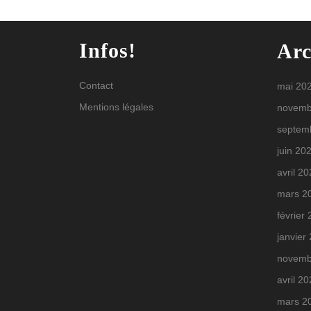
Infos!
Arc
Contact
mai 20
Mentions légales
novemb
septem
juin 20
avril 2
mars 2
février
janvier
novemb
avril 2
mars 2