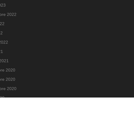
023
bre 2022
022
22
 2022
21
 2021
re 2020
re 2020
bre 2020
020
20
020