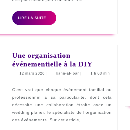
LIRE
LIRE LA SUITE
LA
SUITE
Une organisation
Une
événementielle à la DIY
organisati
12
kann-
12 mars 2020
|
kann-al-loar
|
1 h 03 min
mars
al-
événementi
2020
loar
à
C’est vrai que chaque événement familial ou
la
professionnel a sa particularité, dont cela
nécessite une collaboration étroite avec un
DIY
wedding planer, le spécialiste de l’organisation
des événements. Sur cet article,