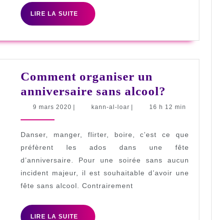
LIRE
LIRE LA SUITE
LA
SUITE
Comment organiser un
Commen
anniversaire sans alcool?
organise
9
kann-
9 mars 2020
|
kann-al-loar
|
16 h 12 min
mars
al-
un
2020
loar
anniversa
Danser, manger, flirter, boire, c’est ce que
sans
préfèrent les ados dans une fête
d’anniversaire. Pour une soirée sans aucun
alcool?
incident majeur, il est souhaitable d’avoir une
fête sans alcool. Contrairement
LIRE
LIRE LA SUITE