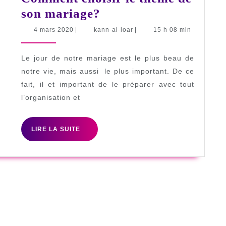
Comment
son mariage?
choisir
4
kann-
4 mars 2020
|
kann-al-loar
|
15 h 08 min
mars
al-
le
2020
loar
thème
Le jour de notre mariage est le plus beau de
de
notre vie, mais aussi le plus important. De ce
fait, il et important de le préparer avec tout
son
l’organisation et
mariage?
LIRE
LIRE LA SUITE
LA
SUITE