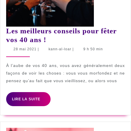
Les meilleurs conseils pour fêter
Les
vos 40 ans !
meilleurs
28
kann-
28 mai 2021
|
kann-al-loar
|
9 h 50 min
mai
al-
conseils
2021
loar
pour
À l’aube de vos 40 ans, vous avez généralement deux
fêter
façons de voir les choses : vous vous morfondez et ne
pensez qu’au fait que vous vieillissez, ou alors vous
vos
40
LIRE
ans
LIRE LA SUITE
LA
!
SUITE