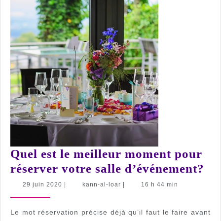
Quel est le meilleur moment pour
Qu
réserver votre salle d’événement?
est
29
kann-
29 juin 2020
|
kann-al-loar
|
16 h 44 min
juin
al-
le
2020
loar
me
Le mot réservation précise déjà qu’il faut le faire avant