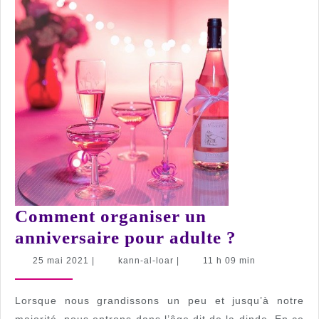
Comment organiser un
Comment
anniversaire pour adulte ?
organiser
25
kann-
25 mai 2021
|
kann-al-loar
|
11 h 09 min
mai
al-
un
2021
loar
anniversa
Lorsque nous grandissons un peu et jusqu’à notre