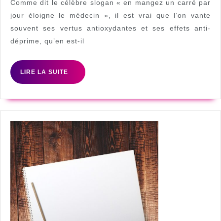
bienfaits
Comme dit le célèbre slogan « en mangez un carré par
du
jour éloigne le médecin », il est vrai que l’on vante
souvent ses vertus antioxydantes et ses effets anti-
chocolat
déprime, qu’en est-il
sur
notre
LIRE
LIRE LA SUITE
santé
LA
?
SUITE