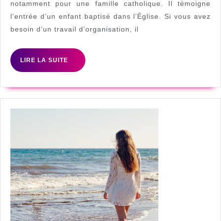
pour
notamment pour une famille catholique. Il témoigne
l’entrée d’un enfant baptisé dans l’Église. Si vous avez
le
besoin d’un travail d’organisation, il
baptême
de
LIRE
LIRE LA SUITE
mon
LA
petit
SUITE
?