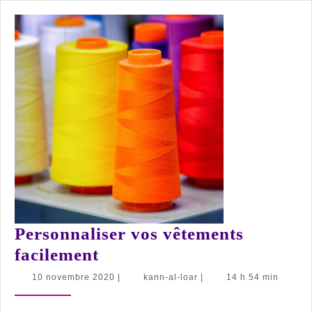
Personnaliser vos vêtements
Personnaliser
facilement
vos
10
kann-
10 novembre 2020
|
kann-al-loar
|
14 h 54 min
novembre
al-
vêtements
2020
loar