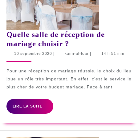
Quelle salle de réception de
Quelle
mariage choisir ?
salle
10
kann-
10 septembre 2020
|
kann-al-loar
|
14 h 51 min
septembre
al-
de
2020
loar
réception
Pour une réception de mariage réussie, le choix du lieu
de
joue un rôle très important. En effet, c’est le service le
plus cher de votre budget mariage. Face à tant
mariage
choisir
LIRE
?
LIRE LA SUITE
LA
SUITE