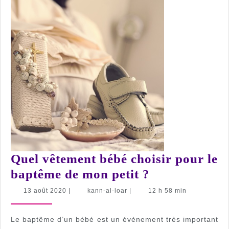
Quel vêtement bébé choisir pour le
Quel
baptême de mon petit ?
vêtement
13
kann-
13 août 2020
|
kann-al-loar
|
12 h 58 min
août
al-
bébé
2020
loar
choisir
Le baptême d’un bébé est un évènement très important