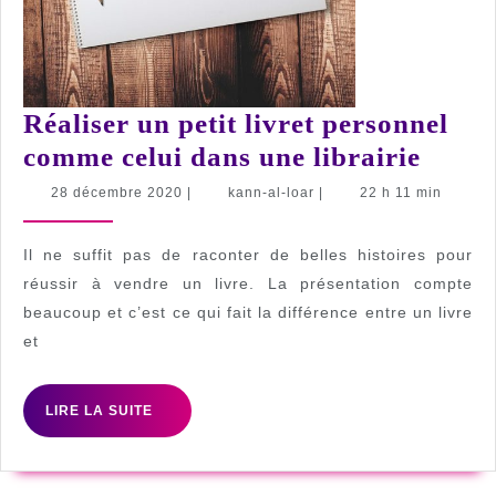
Réaliser un petit livret personnel
Réali
comme celui dans une librairie
un
28
kann-
28 décembre 2020
|
kann-al-loar
|
22 h 11 min
décembre
al-
petit
2020
loar
livret
Il ne suffit pas de raconter de belles histoires pour
perso
réussir à vendre un livre. La présentation compte
beaucoup et c’est ce qui fait la différence entre un livre
comm
et
celui
dans
LIRE
LIRE LA SUITE
une
LA
librai
SUITE