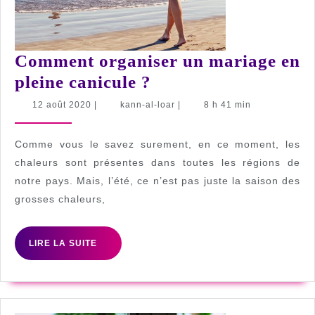
Comment organiser un mariage en
Comment
pleine canicule ?
organiser
12
kann-
12 août 2020
|
kann-al-loar
|
8 h 41 min
août
al-
un
2020
loar
mariage
Comme vous le savez surement, en ce moment, les
en
chaleurs sont présentes dans toutes les régions de
notre pays. Mais, l’été, ce n’est pas juste la saison des
pleine
grosses chaleurs,
canicule
?
LIRE
LIRE LA SUITE
LA
SUITE