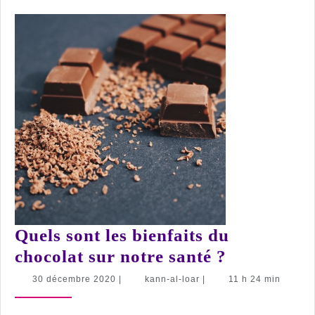
mariage
Quels sont les bienfaits du
Quels
chocolat sur notre santé ?
sont
30
kann-
30 décembre 2020
|
kann-al-loar
|
11 h 24 min
décembre
al-
les
2020
loar