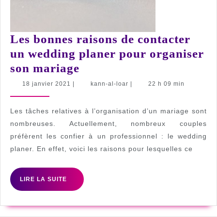
Les bonnes raisons de contacter
un wedding planer pour organiser
Les
son mariage
bonnes
18
kann-
18 janvier 2021
|
kann-al-loar
|
22 h 09 min
janvier
al-
raisons
2021
loar
de
Les tâches relatives à l’organisation d’un mariage sont
contacter
nombreuses. Actuellement, nombreux couples
préfèrent les confier à un professionnel : le wedding
un
planer. En effet, voici les raisons pour lesquelles ce
wedding
planer
LIRE
LIRE LA SUITE
pour
LA
organiser
SUITE
son