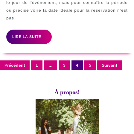
mo
le jour de l’événement, mais pour connaître la période
ou précise voire la date idéale pour la réservation n’est
po
pas
ré
vo
LIRE
LIRE LA SUITE
sal
LA
d’
SUITE
Pagination
Précédent
1
…
3
4
5
Suivant
des
publications
À propos!